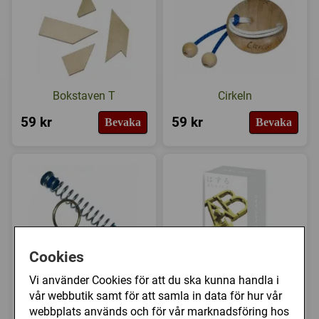
Bokstaven T
Cirkeln
59 kr
59 kr
Bevaka
Bevaka
Cookies
Fjädern
Hanayama - Mini ABC
Vi använder Cookies för att du ska kunna handla i
Gold (Nivå: 1/6)
vår webbutik samt för att samla in data för hur vår
webbplats används och för vår marknadsföring hos
59 kr
59 kr
Bevaka
Köp