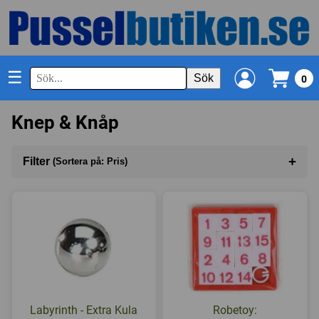
☰
Sök
0
Knep & Knåp
+
Filter
(Sortera på: Pris)
Sortera på
(Pris)
I lager
Labyrinth - Extra Kula
Robetoy: