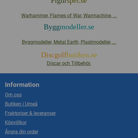
Figur
spel.se
Warhammer, Flames of War, Warmachine, ...
Bygg
modeller.se
Byggmodeller, Metal Earth, Plastmodeller, ...
Discgolf
butiken.se
Discar och Tillbehör.
Information
Om oss
Butiken i Umeå
Fraktpriser & leveranser
Köpvillkor
Ångra din order