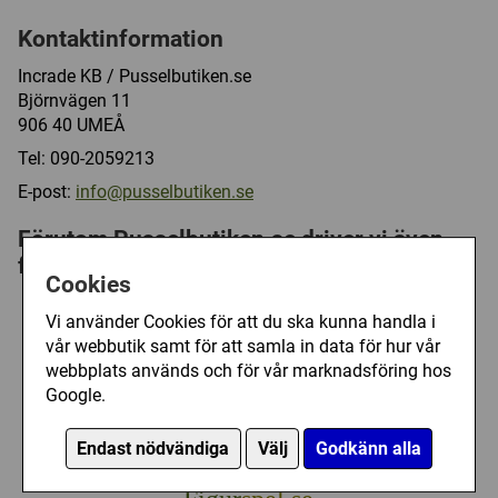
Kontaktinformation
Incrade KB / Pusselbutiken.se
Björnvägen 11
906 40 UMEÅ
Tel: 090-2059213
E-post:
info@pusselbutiken.se
Förutom Pusselbutiken.se driver vi även
följande webbutiker
Cookies
World
of
BoardGames
.com
Vi använder Cookies för att du ska kunna handla i
vår webbutik samt för att samla in data för hur vår
Brädspel, Sällskapsspel och Kortspel
webbplats används och för vår marknadsföring hos
Google.
Bygg
leksaker.se
Endast nödvändiga
Välj
Godkänn alla
Lego, Geomag, Cool Cube, KRE-O, ...