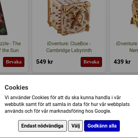
zzle - The
iDventure: ClueBox -
iDventure
f the Sun
Cambridge Labyrinth
Nem
549 kr
439 kr
Bevaka
Bevaka
Cookies
Vi använder Cookies för att du ska kunna handla i vår
webbutik samt för att samla in data för hur vår webbplats
används och för vår marknadsföring hos Google.
Endast nödvändiga
Välj
Godkänn alla
eBox -
iDventure: ClueBox -
iDventur