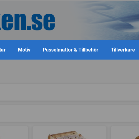
tar
Motiv
Pusselmattor & Tillbehör
Tillverkare