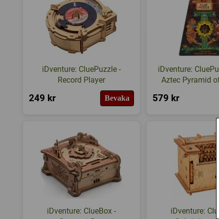
iDventure: CluePuzzle -
iDventure: CluePu
Record Player
Aztec Pyramid o
249 kr
579 kr
Bevaka
iDventure: ClueBox -
iDventure: Clu