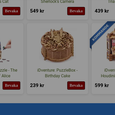
s Cat
Sherlock's Camera
Tri
549 kr
439 kr
Bevaka
Bevaka
zzle - The
iDventure: PuzzleBox -
iDven
 Alice
Birthday Cake
Houdini
239 kr
599 kr
Bevaka
Bevaka