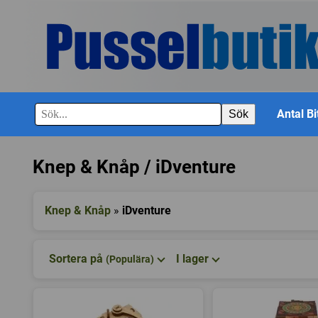
Antal Bi
Sök
Knep & Knåp / iDventure
Knep & Knåp
»
iDventure
Sortera på
I lager
(Populära)