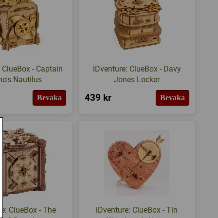
: ClueBox - Captain
iDventure: ClueBox - Davy
o's Nautilus
Jones Locker
439 kr
Bevaka
Bevaka
e: ClueBox - The
iDventure: ClueBox - Tin