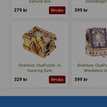
Samurai Box
Schrödinger'
279 kr
399 kr
Bevaka
iDventure: CluePuzzle - A-
iDventure: CluePu
maze-ing Safe
Wonderbox of
329 kr
599 kr
Bevaka