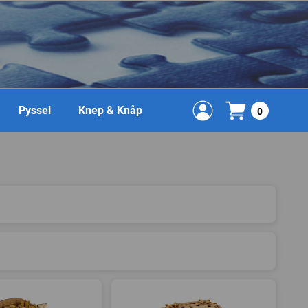
Pyssel
Knep & Knåp
0