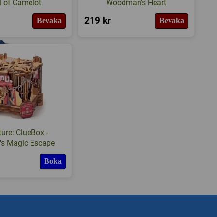
al of Camelot
Woodman's Heart
219 kr
Bevaka
Bevaka
ture: ClueBox -
's Magic Escape
Boka