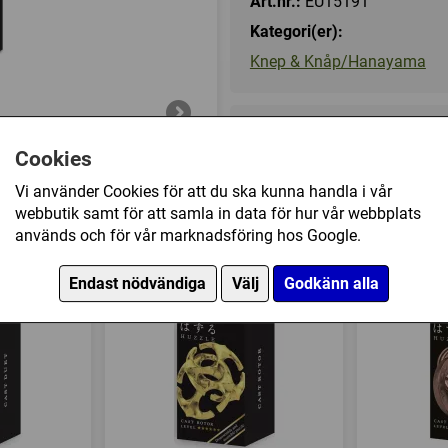
Art.nr.:
EU15191
För länge sedan hittade Vaughn
Kategori(er):
omöjligt att lösa. Hanayama
Knep & Knåp/Hanayama
svårighetsgrad och upptog det i
Nyckelordet är "twist", lycka till!
Svårighetsgrad 6/6
59 kr
Cookies
Förpackningen är ca 4 x 6,5 cm
Vi använder Cookies för att du ska kunna handla i vår
I lager, leveranstid 1-3 vard
webbutik samt för att samla in data för hur vår webbplats
används och för vår marknadsföring hos Google.
Enigma Black (Nivå: 6/6) har också köpt
Endast nödvändiga
Välj
Godkänn alla