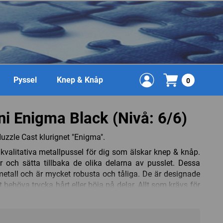
Pyssel
Knep & Knåp
0
i Enigma Black (Nivå: 6/6)
zzle Cast klurignet "Enigma".
alitativa metallpussel för dig som älskar knep & knåp.
är och sätta tillbaka de olika delarna av pusslet. Dessa
etall och är mycket robusta och tåliga. De är designade
 behöva trycka hårt eller böja på delar. Allt som krävs för
 och tålamod.
 och är ett av Huzzle (f.d. Hanayama) absolut svåraste
USA 1975 och är skapat av Eldon Vaughn.