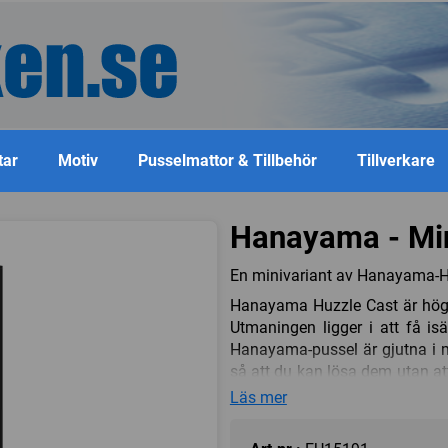
tar
Motiv
Pusselmattor & Tillbehör
Tillverkare
Hanayama - Min
En minivariant av Hanayama-Hu
Hanayama Huzzle Cast är högkv
Utmaningen ligger i att få is
Hanayama-pussel är gjutna i m
så att du kan lösa dem utan att
att lösa dem är lite finurlighet
Läs mer
Den här modellen heter Enigma
pussel. Det blev patenterat i 