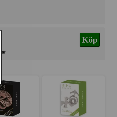
 en version av pusslet, men tyckte att då att det var helt
 skapade sin egen version och bibehöll originalets
 deras Cast Puzzle-serie.
Köp
!
agar