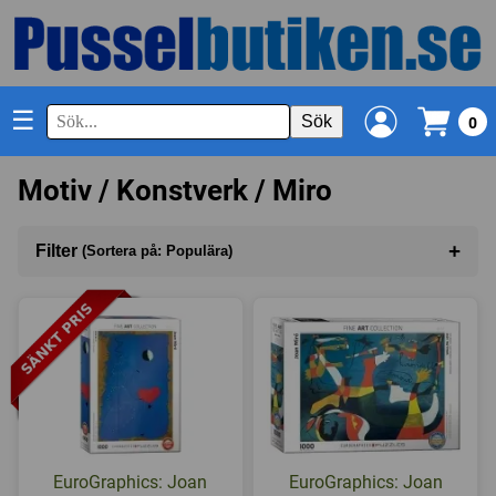
☰
Sök
0
Motiv / Konstverk / Miro
+
Filter
(Sortera på: Populära)
Sortera på
(Populära)
Antal bitar
I lager
EuroGraphics: Joan
EuroGraphics: Joan