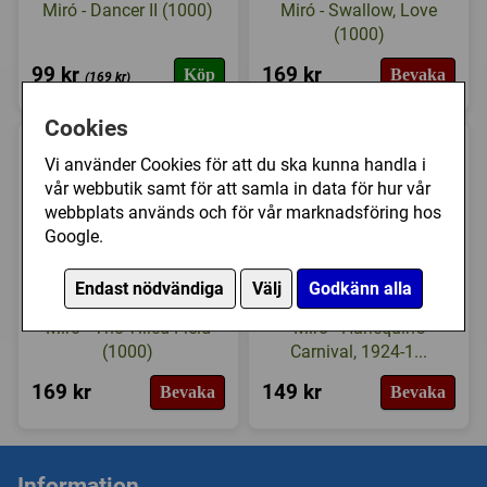
Miró - Dancer II (1000)
Miró - Swallow, Love
(1000)
99 kr
169 kr
Köp
Bevaka
(169 kr)
Cookies
Vi använder Cookies för att du ska kunna handla i
vår webbutik samt för att samla in data för hur vår
webbplats används och för vår marknadsföring hos
Google.
Endast nödvändiga
Välj
Godkänn alla
EuroGraphics: Joan
Bluebird Puzzle: Joan
Miró - The Tilled Field
Miro - Harlequin's
(1000)
Carnival, 1924-1...
169 kr
149 kr
Bevaka
Bevaka
Information