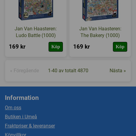
Jan Van Haasteren:
Jan Van Haasteren:
Ludo Battle (1000)
The Bakery (1000)
169 kr
169 kr
Köp
Köp
« Föregående
1-40 av totalt 4870
Nästa »
Information
Om oss
Butiken i Umeå
Fraktpriser & leveranser
Köpvillkor