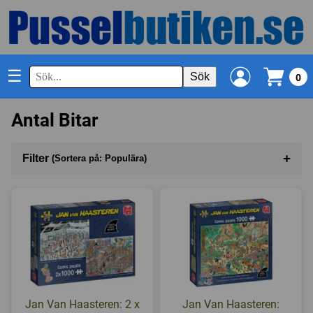
☰
Sök
0
Antal Bitar
+
Filter
(Sortera på: Populära)
Sortera på
(Populära)
Antal bitar
I lager
Jan Van Haasteren: 2 x
Jan Van Haasteren: