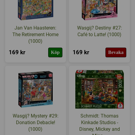
Jan Van Haasteren:
Wasgij? Destiny #27:
The Retirement Home
Café to Latte! (1000)
(1000)
169 kr
169 kr
Köp
Bevaka
Wasgij? Mystery #29:
Schmidt: Thomas
Donation Debacle!
Kinkade Studios -
(1000)
Disney, Mickey and