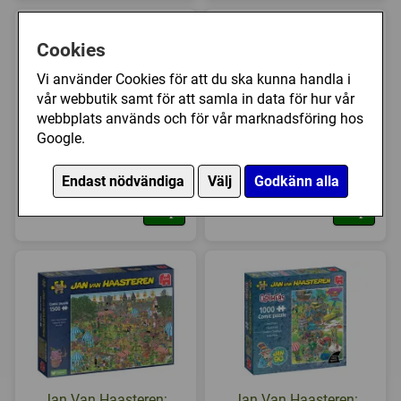
Cookies
Vi använder Cookies för att du ska kunna handla i
vår webbutik samt för att samla in data för hur vår
webbplats används och för vår marknadsföring hos
Google.
Jan Van Haasteren:
Jan Van Haasteren:
Santa's Village (1000)
Can We Fix It? (1000)
Endast nödvändiga
Välj
Godkänn alla
169 kr
169 kr
Köp
Köp
Jan Van Haasteren:
Jan Van Haasteren: