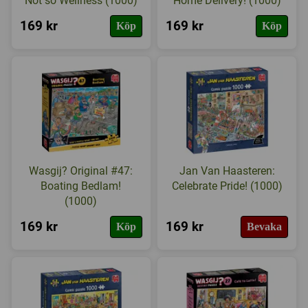
Not so Wellness (1000)
Home Delivery! (1000)
169 kr
169 kr
Köp
Köp
Wasgij? Original #47:
Jan Van Haasteren:
Boating Bedlam!
Celebrate Pride! (1000)
(1000)
169 kr
169 kr
Köp
Bevaka