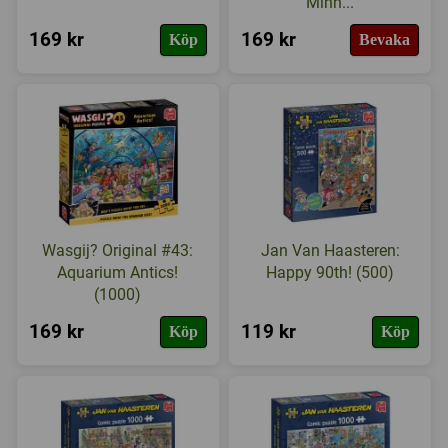
Minn...
169 kr
169 kr
Köp
Bevaka
Wasgij? Original #43:
Jan Van Haasteren:
Aquarium Antics!
Happy 90th! (500)
(1000)
169 kr
119 kr
Köp
Köp