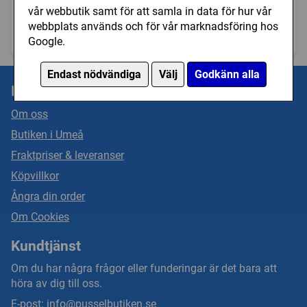
(2000)
Town, By Night (1000)
vår webbutik samt för att samla in data för hur vår
webbplats används och för vår marknadsföring hos
329 kr
189 kr
Bevaka
Köp
Google.
Endast nödvändiga
Välj
Godkänn alla
Information
Om oss
Butiken i Umeå
Fraktpriser & leveranser
Köpvillkor
Ångra din order
Om Cookies
Kundtjänst
Om du har några frågor eller funderingar är det bara att
höra av dig till oss.
E-post:
info@pusselbutiken.se