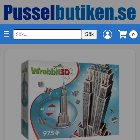
☰
Sök
0