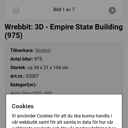
Bild
1 av 7
Wrebbit: 3D - Empire State Building
(975)
Tillverkare:
Wrebbit
Antal bitar:
975
Storlek:
ca 34 x 21 x 104 cm
Art.nr.:
02007
Kategori(er):
Antal Bitar/500 - 999
Motiv/3D pussel
Cookies
Vi använder Cookies för att du ska kunna handla i
vår webbutik samt för att samla in data för hur vår
449 kr
Köp