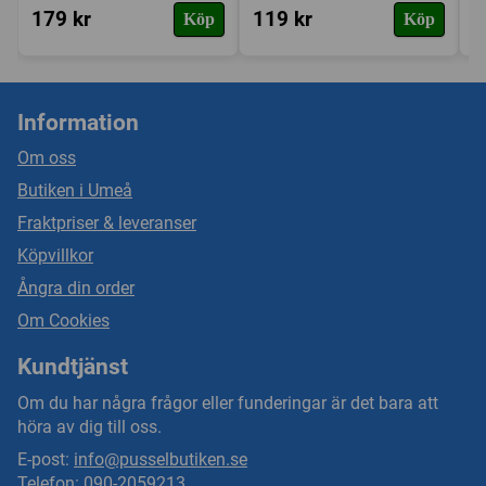
179 kr
119 kr
1
Köp
Köp
Information
Om oss
Butiken i Umeå
Fraktpriser & leveranser
Köpvillkor
Ångra din order
Om Cookies
Kundtjänst
Om du har några frågor eller funderingar är det bara att
höra av dig till oss.
E-post:
info@pusselbutiken.se
Telefon: 090-2059213