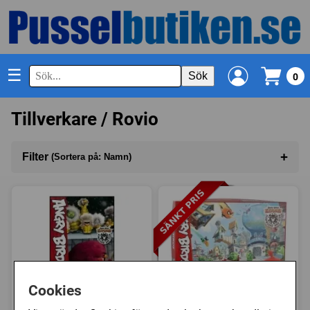
☰
Sök
0
Tillverkare / Rovio
+
Filter
(Sortera på: Namn)
Sortera på
(Namn)
Antal bitar
I lager
Cookies
Rovio: Angry Birds -
Rovio: Angry Birds