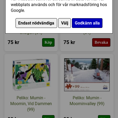
webbplats används och för vår marknadsföring hos
Google.
Peliko: Mumin -
Peliko: Mumin -
Endast nödvändiga
Välj
Godkänn alla
Moomin, Mårran i
Moomin, Stranddag
Skogen (54)
(54)
75 kr
75 kr
Köp
Bevaka
Peliko: Mumin -
Peliko: Mumin -
Moomin, Vid Dammen
Moominvalley (99)
(99)