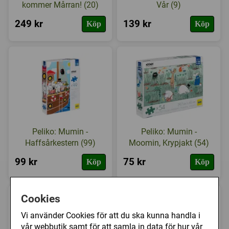
kommer Mårran! (20)
Vår (9)
249 kr
139 kr
Köp
Köp
Peliko: Mumin -
Peliko: Mumin -
Haffsårkestern (99)
Moomin, Krypjakt (54)
99 kr
75 kr
Köp
Köp
Cookies
Vi använder Cookies för att du ska kunna handla i
vår webbutik samt för att samla in data för hur vår