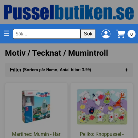
☰
Sök
0
Motiv / Tecknat / Mumintroll
+
Filter
(Sortera på: Namn, Antal bitar: 3-99)
Sortera på
(Namn)
Antal bitar
(3-99)
I lager
Martinex: Mumin - Här
Peliko: Knoppussel -