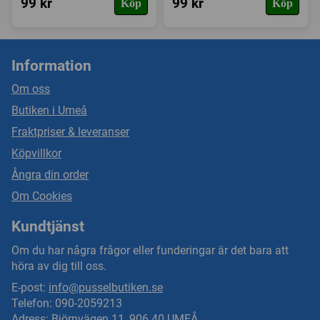
99 kr
99 kr
Köp
Köp
Information
Om oss
Butiken i Umeå
Fraktpriser & leveranser
Köpvillkor
Ångra din order
Om Cookies
Kundtjänst
Om du har några frågor eller funderingar är det bara att
höra av dig till oss.
E-post:
info@pusselbutiken.se
Telefon: 090-2059213
Adress: Björnvägen 11, 906 40 UMEÅ