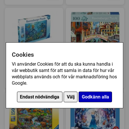
Cookies
Ravensburger:
Ravensburger: Venice
Underwater Adventure
(100)
Vi använder Cookies för att du ska kunna handla i
(100)
vår webbutik samt för att samla in data för hur vår
webbplats används och för vår marknadsföring hos
119 kr
119 kr
Köp
Köp
Google.
Endast nödvändiga
Välj
Godkänn alla