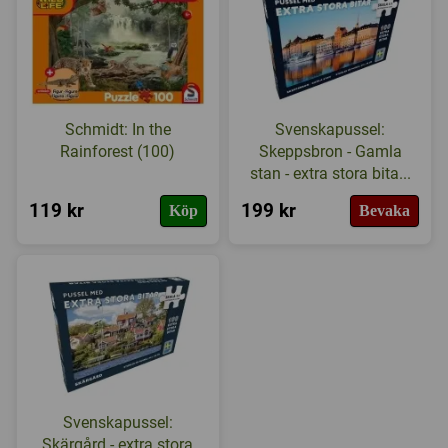
Schmidt: In the
Svenskapussel:
Rainforest (100)
Skeppsbron - Gamla
stan - extra stora bita...
119 kr
199 kr
Köp
Bevaka
Svenskapussel:
Skärgård - extra stora