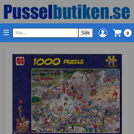
☰
Sök
0