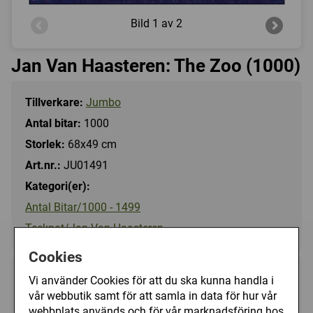
Bild
1 av 2
Jan Van Haasteren: The Zoo (1000)
Tillverkare:
Jumbo
Antal bitar:
1000
Storlek:
68x49 cm
Art.nr.:
JU01491
Kategori(er):
Antal Bitar/1000 - 1499
Tecknat/Jan Van Haasteren
Cookies
169 kr
Vi använder Cookies för att du ska kunna handla i
Utgått
vår webbutik samt för att samla in data för hur vår
webbplats används och för vår marknadsföring hos