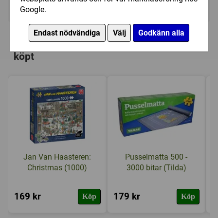
Ej tillgänglig
Google.
Personer som har köpt Jan Van
Endast nödvändiga
Välj
Godkänn alla
Haasteren: The Zoo (1000) har också
köpt
Jan Van Haasteren:
Pusselmatta 500 -
Christmas (1000)
3000 bitar (Tilda)
169 kr
179 kr
1
Köp
Köp