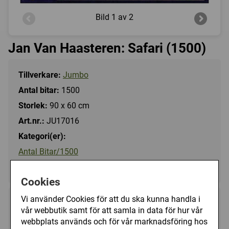
Bild
1 av 2
Jan Van Haasteren: Safari (1500)
Tillverkare:
Jumbo
Antal bitar:
1500
Storlek:
90 x 60 cm
Art.nr.:
JU17016
Kategori(er):
Antal Bitar/1500
Tecknat/Jan Van Haasteren
Cookies
Vi använder Cookies för att du ska kunna handla i
189 kr
Utgått
vår webbutik samt för att samla in data för hur vår
webbplats används och för vår marknadsföring hos