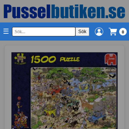
☰
Sök
0