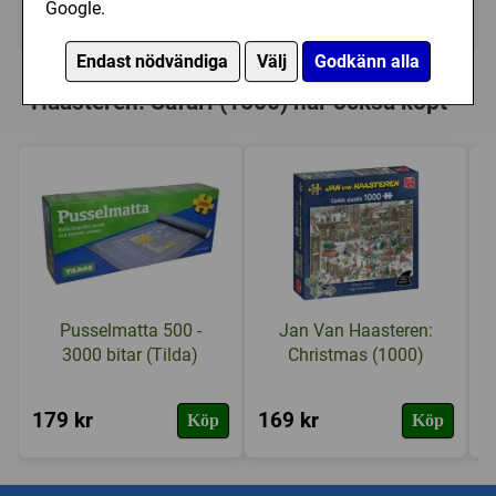
Google.
Ej tillgänglig
Endast nödvändiga
Välj
Godkänn alla
Personer som har köpt Jan Van
Haasteren: Safari (1500) har också köpt
Pusselmatta 500 -
Jan Van Haasteren:
3000 bitar (Tilda)
Christmas (1000)
179 kr
169 kr
9
Köp
Köp