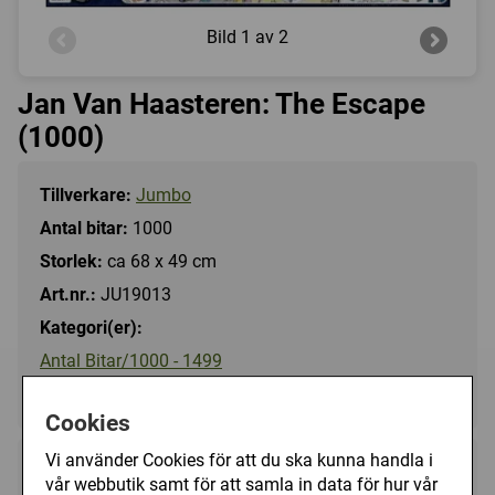
Bild
1 av 2
Jan Van Haasteren: The Escape
(1000)
Tillverkare:
Jumbo
Antal bitar:
1000
Storlek:
ca 68 x 49 cm
Art.nr.:
JU19013
Kategori(er):
Antal Bitar/1000 - 1499
Tecknat/Jan Van Haasteren
Cookies
Vi använder Cookies för att du ska kunna handla i
149 kr
Utgått
vår webbutik samt för att samla in data för hur vår