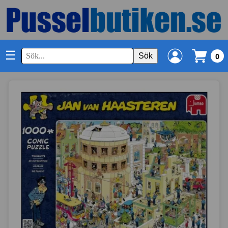
☰
Sök
0