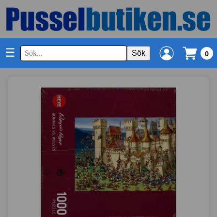
☰
Sök
0