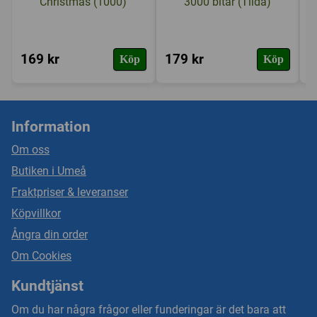
Christmas (1000)
3000 bitar (Tilda)
169 kr
179 kr
1
Köp
Köp
Information
Om oss
Butiken i Umeå
Fraktpriser & leveranser
Köpvillkor
Ångra din order
Om Cookies
Kundtjänst
Om du har några frågor eller funderingar är det bara att