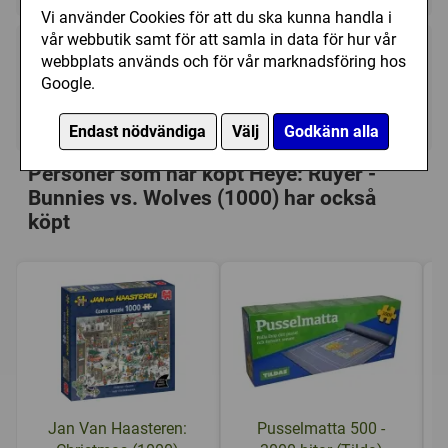
Vi använder Cookies för att du ska kunna handla i
vår webbutik samt för att samla in data för hur vår
189 kr
webbplats används och för vår marknadsföring hos
Utgått
Google.
Ej tillgänglig
Endast nödvändiga
Välj
Godkänn alla
Personer som har köpt Heye: Ruyer -
Bunnies vs. Wolves (1000) har också
köpt
Jan Van Haasteren:
Pusselmatta 500 -