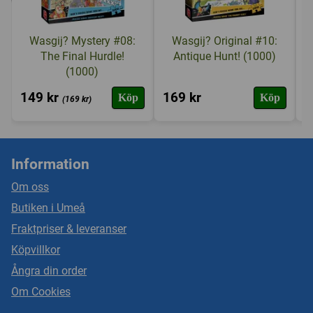
Wasgij? Mystery #08:
Wasgij? Original #10:
The Final Hurdle!
Antique Hunt! (1000)
(1000)
149 kr
169 kr
1
Köp
Köp
(169 kr)
Information
Om oss
Butiken i Umeå
Fraktpriser & leveranser
Köpvillkor
Ångra din order
Om Cookies