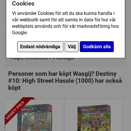
Kategori(er):
Cookies
Antal Bitar/1000 - 1499
Vi använder Cookies för att du ska kunna handla i
Tecknat/Wasgij?
vår webbutik samt för att samla in data för hur vår
webbplats används och för vår marknadsföring hos
Google.
169 kr
Köp
Endast nödvändiga
Välj
Godkänn alla
I lager, leveranstid 1-3 vardagar
Personer som har köpt Wasgij? Destiny
#10: High Street Hassle (1000) har också
köpt