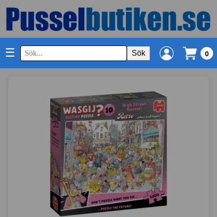
☰
Sök
0