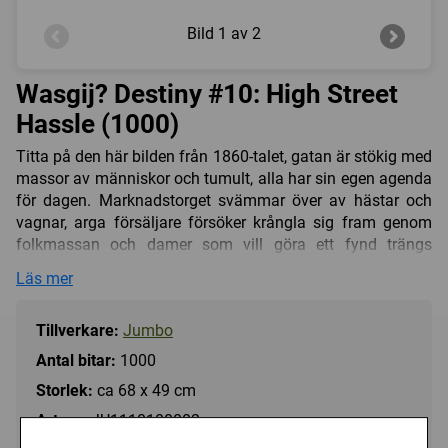
Bild
1 av 2
Wasgij? Destiny #10: High Street
Hassle (1000)
Titta på den här bilden från 1860-talet, gatan är stökig med
massor av människor och tumult, alla har sin egen agenda
för dagen. Marknadstorget svämmar över av hästar och
vagnar, arga försäljare försöker krångla sig fram genom
folkmassan och damer som vill göra ett fynd trängs
medans barnen springer lösa.
Läs mer
Men hur skulle egentligen "High Street" se ut idag? Låt din
fantasi flöda medan du pusslar och ta reda på svaret!
Tillverkare:
Jumbo
I Wasgij serien Destiny pusslar du inte det motiv du ser på
Antal bitar:
1000
bilden av pusselasken, istället lägger du motivet i en annan
Storlek:
ca 68 x 49 cm
tidsepok! Ett extra roligt pussel för dig som gillar
pusselutmaningar.
Art.nr.:
JU1110100802