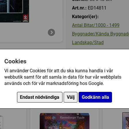
Art.nr.:
ED14811
Kategori(er):
Antal Bitar/1000 - 1499
Byggnader/Kända Byggnad
Landskap/Stad
Cookies
175 kr
Vi använder Cookies för att du ska kunna handla i vår
webbutik samt för att samla in data för hur vår webbplats
Ej tillgänglig
används och för vår marknadsföring hos Google.
anhattan, New York (1000) har också köpt
Endast nödvändiga
Välj
Godkänn alla