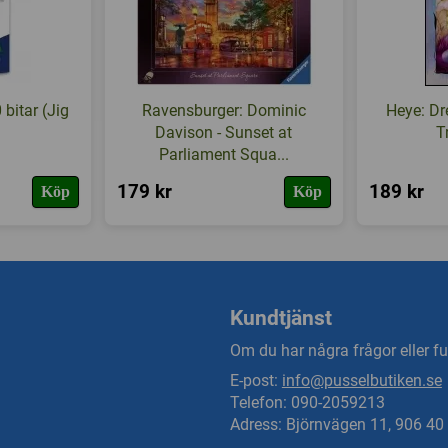
bitar (Jig
Ravensburger: Dominic
Heye: Dr
Davison - Sunset at
T
Parliament Squa...
179 kr
189 kr
Köp
Köp
Kundtjänst
Om du har några frågor eller fun
E-post:
info@pusselbutiken.se
Telefon: 090-2059213
Adress: Björnvägen 11, 906 4