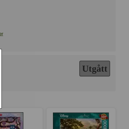
er
Utgått