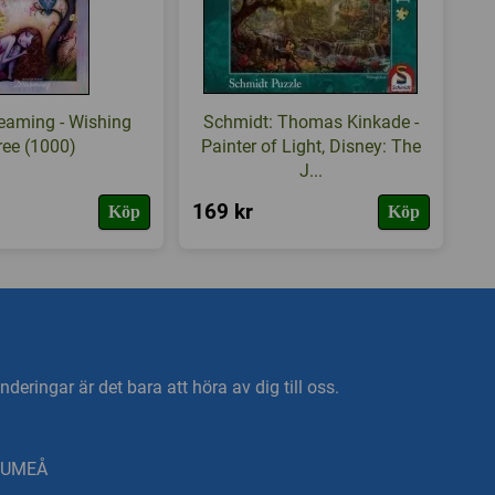
eaming - Wishing
Schmidt: Thomas Kinkade -
ree (1000)
Painter of Light, Disney: The
J...
169 kr
Köp
Köp
deringar är det bara att höra av dig till oss.
0 UMEÅ