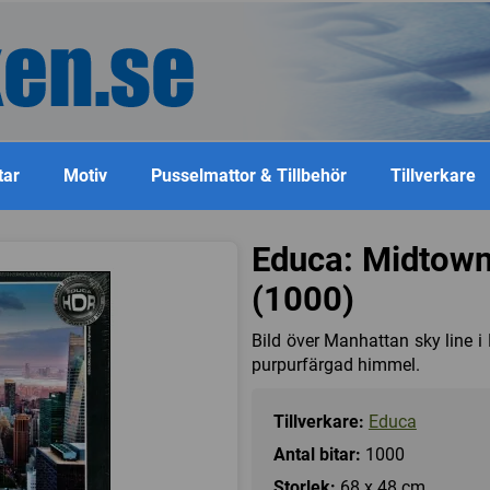
tar
Motiv
Pusselmattor & Tillbehör
Tillverkare
Educa: Midtown
(1000)
Bild över Manhattan sky line 
purpurfärgad himmel.
Tillverkare:
Educa
Antal bitar:
1000
Storlek:
68 x 48 cm