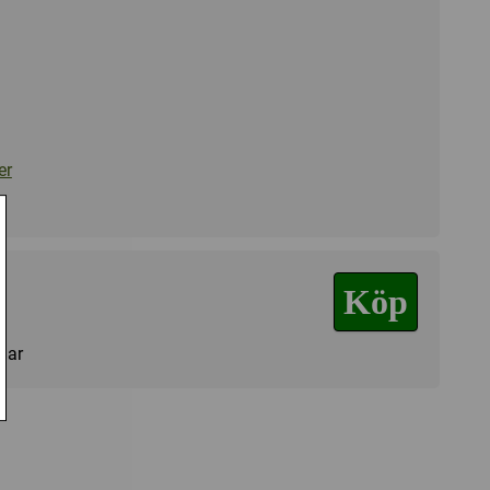
er
Köp
agar