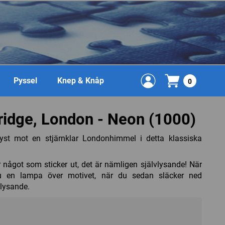
Pyssel
Knep & Knåp
0
ridge, London - Neon (1000)
yst mot en stjärnklar Londonhimmel i detta klassiska
 något som sticker ut, det är nämligen självlysande! När
du en lampa över motivet, när du sedan släcker ned
vlysande.