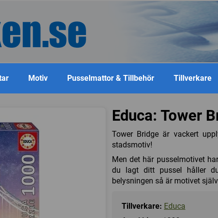
tar
Motiv
Pusselmattor & Tillbehör
Tillverkare
Educa: Tower B
Tower Bridge är vackert uppl
stadsmotiv!
Men det här pusselmotivet har
du lagt ditt pussel håller 
belysningen så är motivet själ
Tillverkare:
Educa