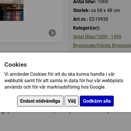
Antal bitar:
1000
Storlek:
ca 68 x 48 cm
Art.nr.:
ED19930
Kategori(er):
Antal Bitar/1000 - 1499
Byggnader/Kända Byggnad
Landskap/Stad
Cookies
Vi använder Cookies för att du ska kunna handla i vår
175 kr
webbutik samt för att samla in data för hur vår webbplats
används och för vår marknadsföring hos Google.
I lager, leveranstid 1-3 vard
Endast nödvändiga
Välj
Godkänn alla
dge, London - Neon (1000) har också köpt