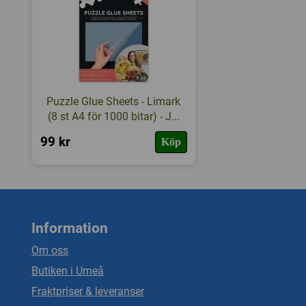
Puzzle Glue Sheets - Limark
(8 st A4 för 1000 bitar) - J...
99 kr
Köp
Information
Om oss
Butiken i Umeå
Fraktpriser & leveranser