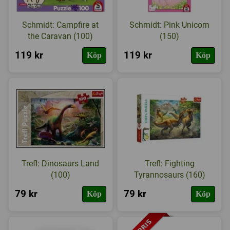
Schmidt: Campfire at
Schmidt: Pink Unicorn
the Caravan (100)
(150)
119 kr
119 kr
Köp
Köp
Trefl: Dinosaurs Land
Trefl: Fighting
(100)
Tyrannosaurs (160)
79 kr
79 kr
Köp
Köp