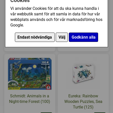
Cookies
Vi använder Cookies för att du ska kunna handla i
vår webbutik samt för att samla in data för hur vår
webbplats används och för vår marknadsföring hos
Ravensburger:
Ravensburger:
Google.
Underwater Wonders
Wonderful World of
(100)
Insects (100)
Endast nödvändiga
Välj
Godkänn alla
119 kr
119 kr
Köp
Köp
Schmidt: Animals in a
Eureka: Rainbow
Night-time Forest (100)
Wooden Puzzles, Sea
Turtle (125)