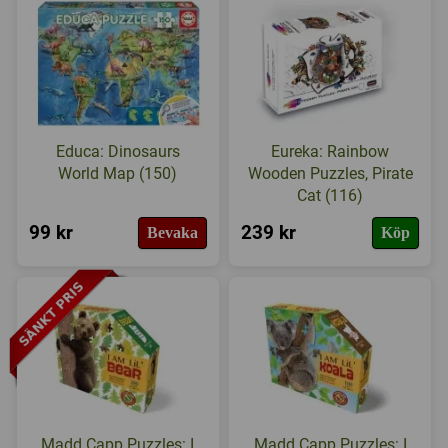
Educa: Dinosaurs
Eureka: Rainbow
World Map (150)
Wooden Puzzles, Pirate
Cat (116)
99 kr
239 kr
Bevaka
Köp
Madd Capp Puzzles: I
Madd Capp Puzzles: I