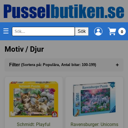
☰
Sök
0
Motiv / Djur
+
Filter
(Sortera på: Populära, Antal bitar: 100-199)
Sortera på
(Populära)
Antal bitar
(100-199)
I lager
Schmidt: Playful
Ravensburger: Unicorns