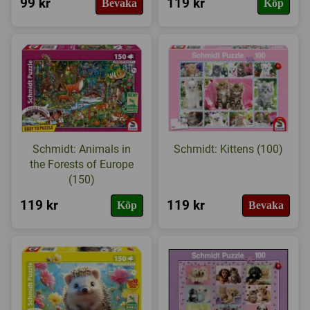
99 kr
119 kr
Bevaka
Köp
Schmidt: Animals in
Schmidt: Kittens (100)
the Forests of Europe
(150)
119 kr
119 kr
Köp
Bevaka