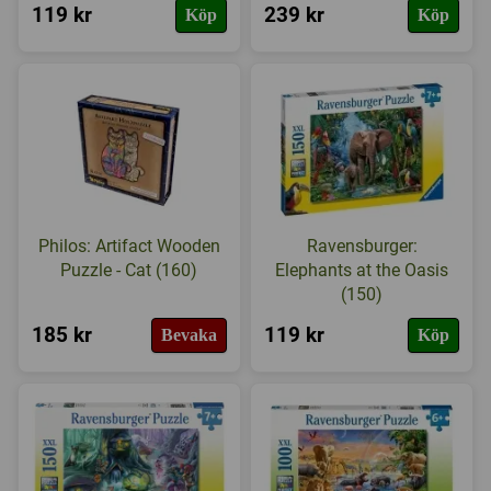
119 kr
239 kr
Köp
Köp
Philos: Artifact Wooden
Ravensburger:
Puzzle - Cat (160)
Elephants at the Oasis
(150)
185 kr
119 kr
Bevaka
Köp