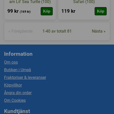
am Lil' Sea Turtle (100)
Safari (100)
99 kr
119 kr
Köp
Köp
(169 kr)
« Föregående
1-40 av totalt 81
Nästa »
Information
Om oss
Butiken i Umeå
Fraktpriser & leveranser
Köpvillkor
Ångra din order
Om Cookies
Kundtjänst