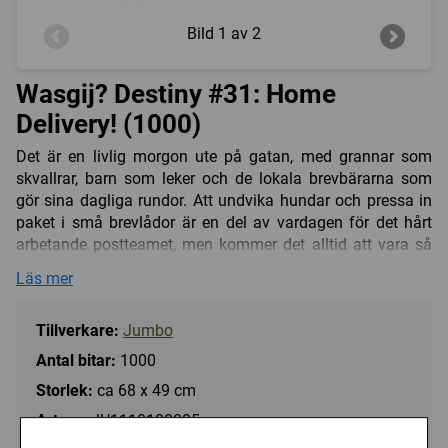
Bild
1 av 2
Wasgij? Destiny #31: Home
Delivery! (1000)
Det är en livlig morgon ute på gatan, med grannar som
skvallrar, barn som leker och de lokala brevbärarna som
gör sina dagliga rundor. Att undvika hundar och pressa in
paket i små brevlådor är en del av vardagen för det hårt
arbetande postteamet, men kommer det alltid att vara så
här? I dagens värld med snabbmeddelanden, leveranser
Läs mer
samma dag och futuristisk teknik, kommer paketen
fortfarande att levereras med postbilen, eller kommer de att
Tillverkare:
Jumbo
levereras på sätt som vi aldrig kunnat föreställa oss?
Använd din fantasi för att pussla ihop hur den här scenen
Antal bitar:
1000
kan se ut i framtiden!
Storlek:
ca 68 x 49 cm
I Wasgij serien Destiny pusslar du inte det motiv du ser på
Art.nr.:
JU1110100805
bilden av pusselasken, istället lägger du motivet i en annan