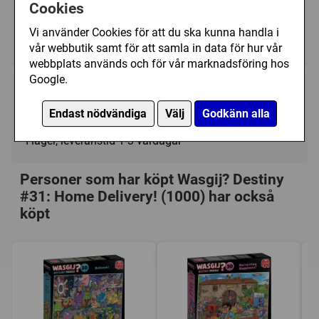
tidsepok! Ett extra roligt pussel för dig som gillar
Kategori(er):
Cookies
pusselutmaningar.
Antal Bitar/1000 - 1499
Vi använder Cookies för att du ska kunna handla i
Tecknat/Wasgij?
vår webbutik samt för att samla in data för hur vår
webbplats används och för vår marknadsföring hos
Google.
169 kr
Köp
Endast nödvändiga
Välj
Godkänn alla
I lager, leveranstid 1-3 vardagar
Personer som har köpt Wasgij? Destiny
#31: Home Delivery! (1000) har också
köpt