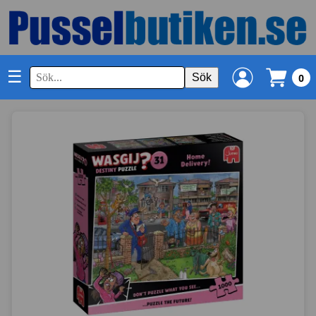
☰
Sök
0