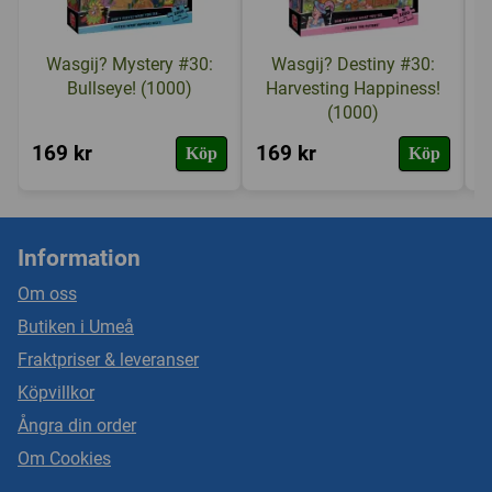
Wasgij? Mystery #30:
Wasgij? Destiny #30:
Bullseye! (1000)
Harvesting Happiness!
(1000)
169 kr
169 kr
1
Köp
Köp
Information
Om oss
Butiken i Umeå
Fraktpriser & leveranser
Köpvillkor
Ångra din order
Om Cookies