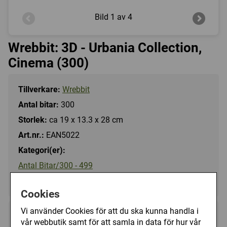
Bild
1 av 4
Wrebbit: 3D - Urbania Collection,
Cinema (300)
Tillverkare:
Wrebbit
Antal bitar:
300
Storlek:
ca 19 x 13.3 x 28 cm
Art.nr.:
EAN5022
Kategori(er):
Antal Bitar/300 - 499
Motiv/3D pussel
Cookies
Vi använder Cookies för att du ska kunna handla i
249 kr
Utgått
vår webbutik samt för att samla in data för hur vår