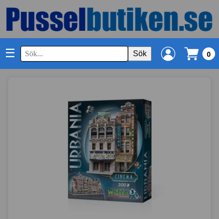
☰
Sök
0