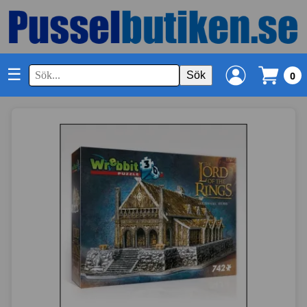
☰
Sök
0