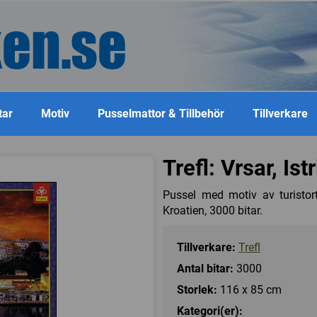
tar
Motiv
Pusselmattor & Tillbehör
Tillverkare
Trefl: Vrsar, Ist
Pussel med motiv av turistor
Kroatien, 3000 bitar.
Tillverkare:
Trefl
Antal bitar:
3000
Storlek:
116 x 85 cm
Kategori(er):