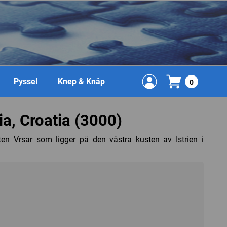
Pyssel
Knep & Knåp
0
ria, Croatia (3000)
ten Vrsar som ligger på den västra kusten av Istrien i