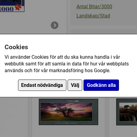
Antal Bitar/3000
Landskap/Stad
299 kr
Cookies
Vi använder Cookies för att du ska kunna handla i vår
Ej tillgänglig
webbutik samt för att samla in data för hur vår webbplats
används och för vår marknadsföring hos Google.
a, Croatia (3000) har också köpt
Endast nödvändiga
Välj
Godkänn alla