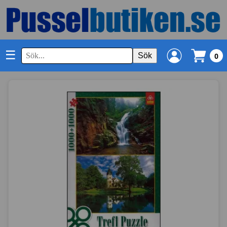
☰
Sök
0