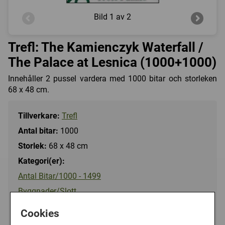
Bild
1 av 2
Trefl: The Kamienczyk Waterfall /
The Palace at Lesnica (1000+1000)
Innehåller 2 pussel vardera med 1000 bitar och storleken
68 x 48 cm.
Tillverkare:
Trefl
Antal bitar:
1000
Storlek:
68 x 48 cm
Kategori(er):
Antal Bitar/1000 - 1499
Byggnader/Slott
Landskap/Berg
Cookies
Landskap/Skog