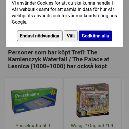
Vi använder Cookies för att du ska kunna handla i
vår webbutik samt för att samla in data för hur vår
webbplats används och för vår marknadsföring hos
149 kr
Utgått
Google.
Endast nödvändiga
Välj
Godkänn alla
Ej tillgänglig
Personer som har köpt Trefl: The
Kamienczyk Waterfall / The Palace at
Lesnica (1000+1000) har också köpt
Pusselmatta 500 -
Wasgij? Original #09: