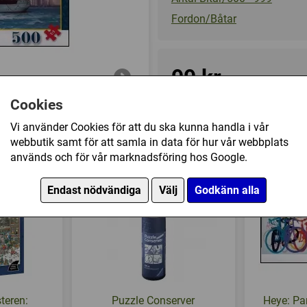
Fordon/Båtar
99 kr
Cookies
Tillfälligt slut
Vi använder Cookies för att du ska kunna handla i vår
webbutik samt för att samla in data för hur vår webbplats
inst the Chicago (500) har också köpt
används och för vår marknadsföring hos Google.
Endast nödvändiga
Välj
Godkänn alla
teren:
Puzzle Conserver
Heye: Pa