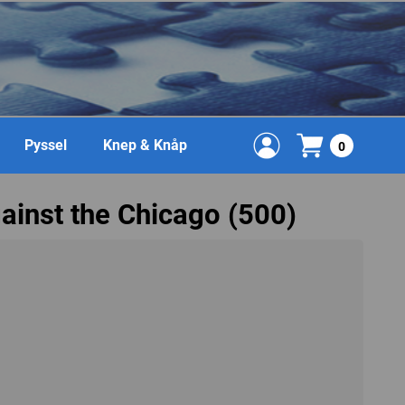
Pyssel
Knep & Knåp
0
against the Chicago (500)