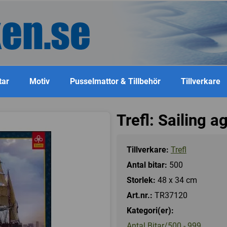
tar
Motiv
Pusselmattor & Tillbehör
Tillverkare
Trefl: Sailing 
Tillverkare:
Trefl
Antal bitar:
500
Storlek:
48 x 34 cm
Art.nr.:
TR37120
Kategori(er):
Antal Bitar/500 - 999