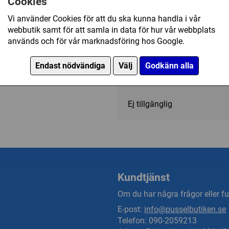
Cookies
Kategori(er):
Antal Bitar/500 - 999
Vi använder Cookies för att du ska kunna handla i vår
webbutik samt för att samla in data för hur vår webbplats
Byggnader/Slott
används och för vår marknadsföring hos Google.
Endast nödvändiga
Välj
Godkänn alla
199 kr
Ej tillgänglig
Kundtjänst
Om du har några frågor eller fun
E-post:
info@pusselbutiken.se
Telefon: 090-2059213