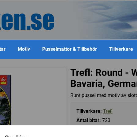
tar
Motiv
Pusselmattor & Tillbehör
Tillverkare
Trefl: Round - 
Bavaria, Germa
Runt pussel med motiv av slott
Tillverkare:
Trefl
Antal bitar:
723
Storlek:
68 cm