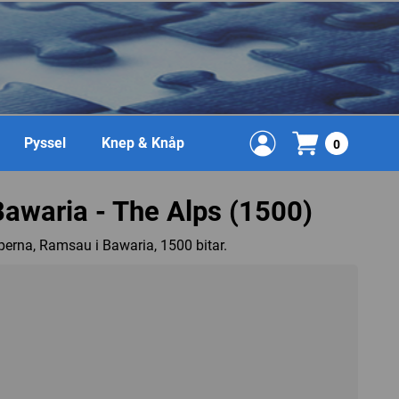
Pyssel
Knep & Knåp
0
Bawaria - The Alps (1500)
perna, Ramsau i Bawaria, 1500 bitar.