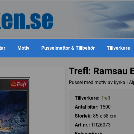
tar
Motiv
Pusselmattor & Tillbehör
Tillverkare
Trefl: Ramsau 
Pussel med motiv av kyrka i Al
Tillverkare:
Trefl
Antal bitar:
1500
Storlek:
85 x 58 cm
Art.nr.:
TR26073
Kategori(er):