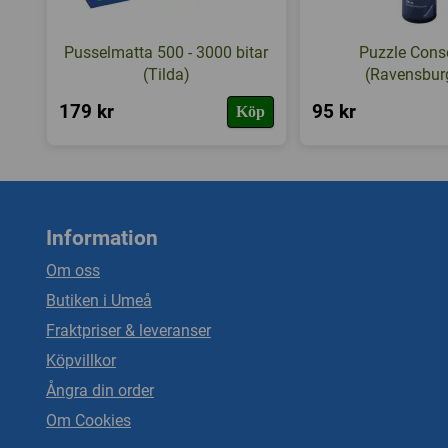
Pusselmatta 500 - 3000 bitar
Puzzle Cons
(Tilda)
(Ravensbur
179 kr
95 kr
Köp
Information
Om oss
Butiken i Umeå
Fraktpriser & leveranser
Köpvillkor
Ångra din order
Om Cookies