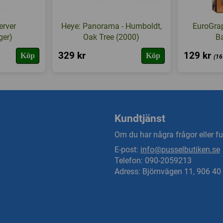
erver
Heye: Panorama - Humboldt,
EuroGrap
ger)
Oak Tree (2000)
B
329 kr
129 kr
Köp
Köp
(16
Kundtjänst
Om du har några frågor eller fun
E-post:
info@pusselbutiken.se
Telefon: 090-2059213
Adress: Björnvägen 11, 906 4