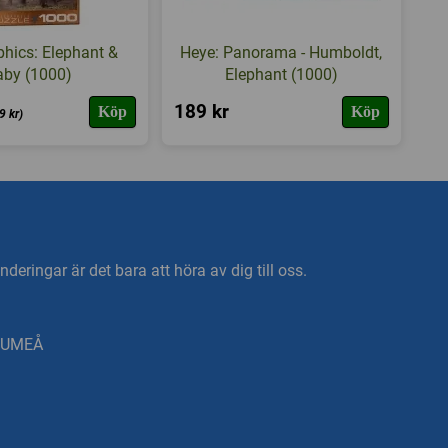
hics: Elephant &
Heye: Panorama - Humboldt,
aby (1000)
Elephant (1000)
189 kr
Köp
Köp
9 kr)
deringar är det bara att höra av dig till oss.
0 UMEÅ