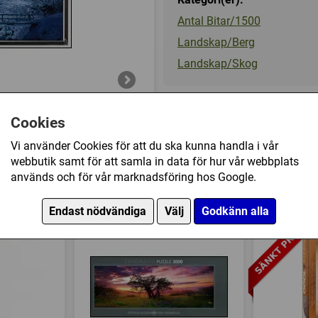
Antal Bitar/1500
Landskap/Berg
Landskap/Skog
175 kr
Cookies
Vi använder Cookies för att du ska kunna handla i vår
Ej tillgänglig
webbutik samt för att samla in data för hur vår webbplats
används och för vår marknadsföring hos Google.
aria - The Alps (1500) har också köpt
Endast nödvändiga
Välj
Godkänn alla