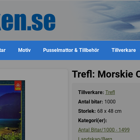
tar
Motiv
Pusselmattor & Tillbehör
Tillverkare
Trefl: Morskie 
Tillverkare:
Trefl
Antal bitar:
1000
Storlek:
68 x 48 cm
Kategori(er):
Antal Bitar/1000 - 1499
Landskap/Berg