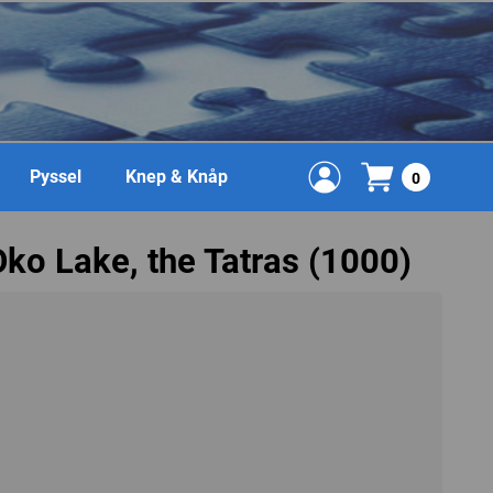
Pyssel
Knep & Knåp
0
Oko Lake, the Tatras (1000)