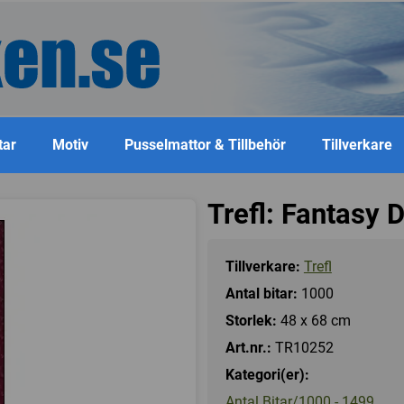
tar
Motiv
Pusselmattor & Tillbehör
Tillverkare
Trefl: Fantasy 
Tillverkare:
Trefl
Antal bitar:
1000
Storlek:
48 x 68 cm
Art.nr.:
TR10252
Kategori(er):
Antal Bitar/1000 - 1499