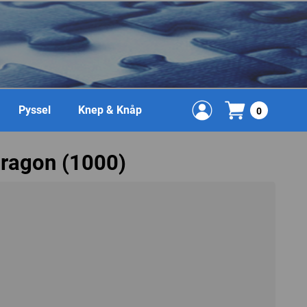
Pyssel
Knep & Knåp
0
Dragon (1000)