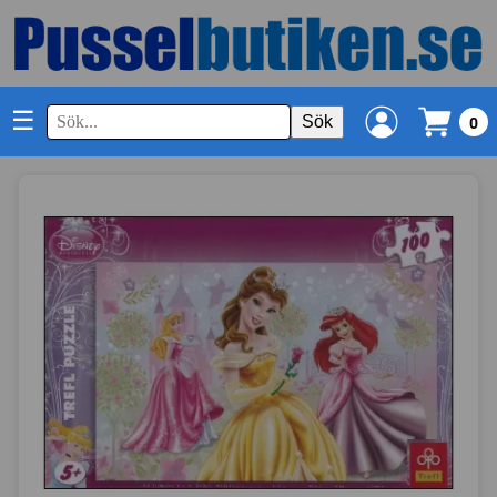
☰
Sök
0