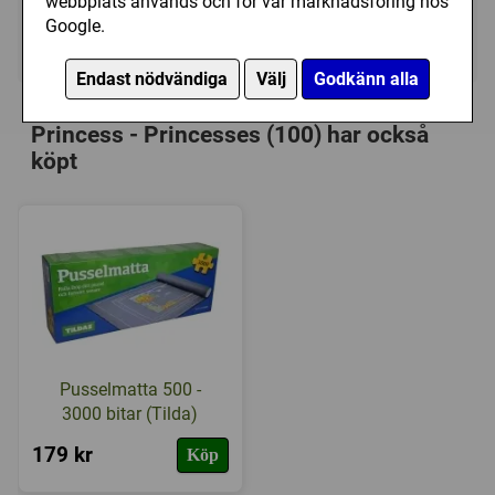
webbplats används och för vår marknadsföring hos
Google.
Ej tillgänglig
Endast nödvändiga
Välj
Godkänn alla
Personer som har köpt Trefl: Disney -
Princess - Princesses (100) har också
köpt
Pusselmatta 500 -
3000 bitar (Tilda)
179 kr
Köp