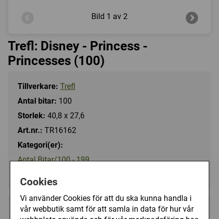
Bild
1 av 2
Trefl: Disney - Princess -
Princesses (100)
Tillverkare:
Trefl
Antal bitar:
100
Storlek:
40,8 x 27,6
Art.nr.:
TR16162
Kategori(er):
Antal Bitar/100 - 199
Tecknat/Disney
Cookies
Vi använder Cookies för att du ska kunna handla i
vår webbutik samt för att samla in data för hur vår
79 kr
Utgått