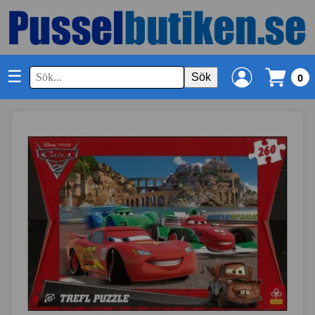
☰
Sök
0