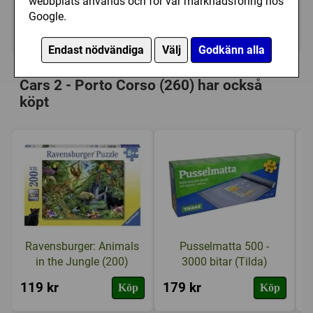
webbplats används och för vår marknadsföring hos
Google.
Ej tillgänglig
Endast nödvändiga
Välj
Godkänn alla
Personer som har köpt Trefl: Disney -
Cars 2 - Porto Corso (260) har också
köpt
Ravensburger: Animals
Pusselmatta 500 -
in the Jungle (200)
3000 bitar (Tilda)
119 kr
179 kr
9
Köp
Köp