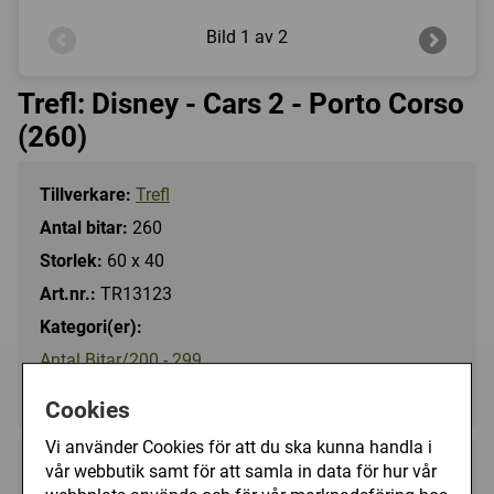
Bild
1 av 2
Trefl: Disney - Cars 2 - Porto Corso
(260)
Tillverkare:
Trefl
Antal bitar:
260
Storlek:
60 x 40
Art.nr.:
TR13123
Kategori(er):
Antal Bitar/200 - 299
Tecknat/Disney
Cookies
Vi använder Cookies för att du ska kunna handla i
vår webbutik samt för att samla in data för hur vår
109 kr
Utgått