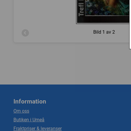
Bild
1 av 2
Information
Om oss
Butiken i Umeå
Fraktpriser & leveranser