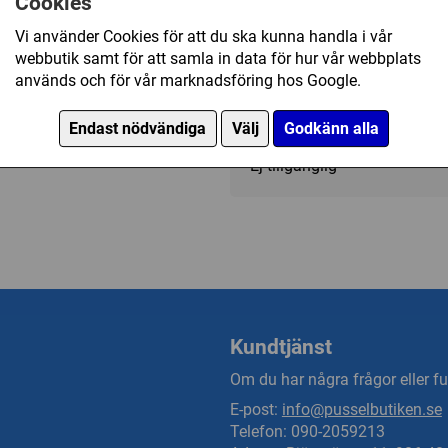
Cookies
Fantasy/Övrigt
Vi använder Cookies för att du ska kunna handla i vår
webbutik samt för att samla in data för hur vår webbplats
används och för vår marknadsföring hos Google.
149 kr
Endast nödvändiga
Välj
Godkänn alla
Ej tillgänglig
Kundtjänst
Om du har några frågor eller fun
E-post:
info@pusselbutiken.se
Telefon: 090-2059213