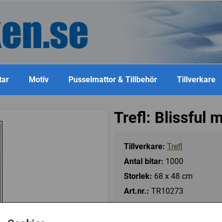
tar
Motiv
Pusselmattor & Tillbehör
Tillverkare
Trefl: Blissful
Tillverkare:
Trefl
Antal bitar:
1000
Storlek:
68 x 48 cm
Art.nr.:
TR10273
Kategori(er):
Antal Bitar/1000 - 1499