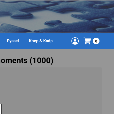
Pyssel
Knep & Knåp
0
 moments (1000)