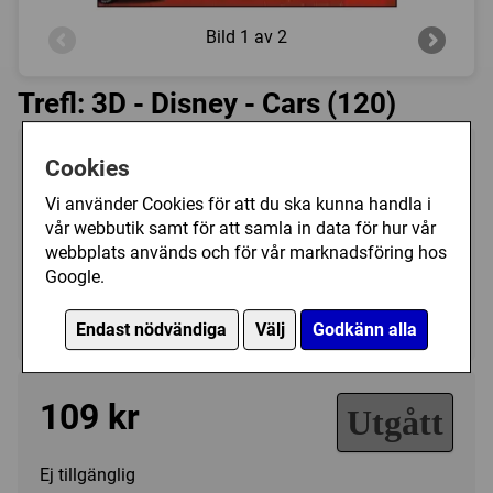
Bild
1 av 2
Trefl: 3D - Disney - Cars (120)
Tillverkare:
Trefl
Cookies
Antal bitar:
120
Vi använder Cookies för att du ska kunna handla i
Storlek:
16,7 x 13,3
vår webbutik samt för att samla in data för hur vår
webbplats används och för vår marknadsföring hos
Kategori(er):
Google.
Antal Bitar/100 - 199
Tecknat/Disney
Endast nödvändiga
Välj
Godkänn alla
109 kr
Utgått
Ej tillgänglig