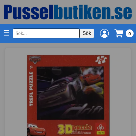
☰
Sök
0