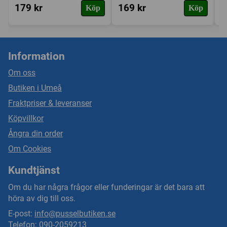
179 kr
169 kr
1
Köp
Köp
Information
Om oss
Butiken i Umeå
Fraktpriser & leveranser
Köpvillkor
Ångra din order
Om Cookies
Kundtjänst
Om du har några frågor eller funderingar är det bara att
höra av dig till oss.
E-post:
info@pusselbutiken.se
Telefon: 090-2059213