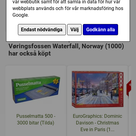
vår webbutik samt för att samla in data för hur vår
149 kr
Utgått
webbplats används och för vår marknadsföring hos
Google.
Ej tillgänglig
Endast nödvändiga
Välj
Godkänn alla
Personer som har köpt Trefl:
Vøringsfossen Waterfall, Norway (1000)
har också köpt
Pusselmatta 500 -
EuroGraphics: Dominic
3000 bitar (Tilda)
Davison - Christmas
Eve in Paris (1...