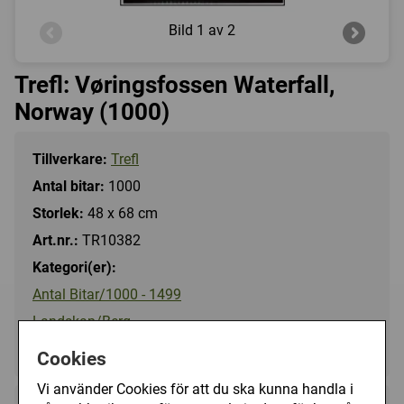
Bild
1 av 2
Trefl: Vøringsfossen Waterfall,
Norway (1000)
Tillverkare:
Trefl
Antal bitar:
1000
Storlek:
48 x 68 cm
Art.nr.:
TR10382
Kategori(er):
Antal Bitar/1000 - 1499
Landskap/Berg
Landskap/Sjö, Hav, Strand
Cookies
Vi använder Cookies för att du ska kunna handla i