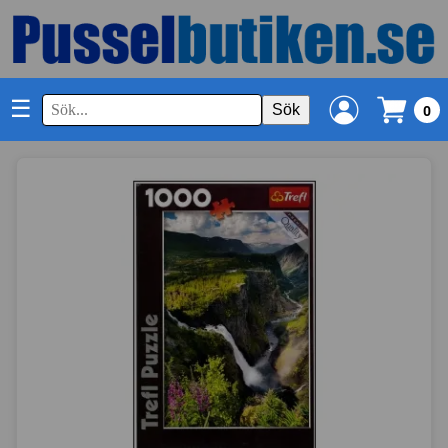
☰
Sök
0