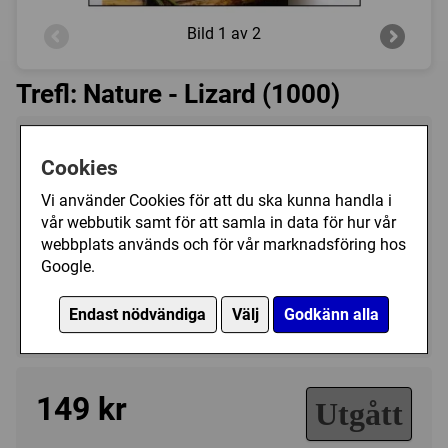
Bild
1 av 2
Trefl: Nature - Lizard (1000)
Tillverkare:
Trefl
Cookies
Antal bitar:
1000
Vi använder Cookies för att du ska kunna handla i
Storlek:
48 x 68,3 cm
vår webbutik samt för att samla in data för hur vår
Art.nr.:
TR10501
webbplats används och för vår marknadsföring hos
Kategori(er):
Google.
Antal Bitar/1000 - 1499
Endast nödvändiga
Välj
Godkänn alla
Djur/Övriga
149 kr
Utgått