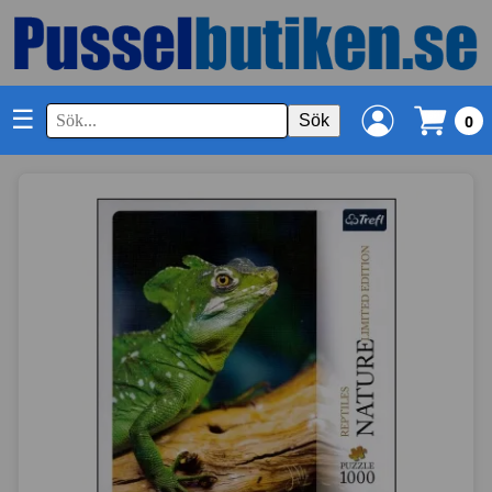
☰
Sök
0