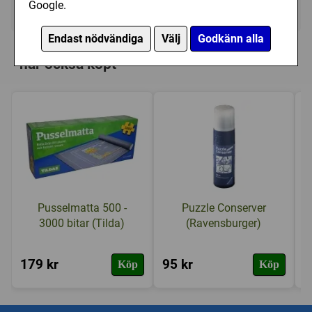
Google.
Ej tillgänglig
Endast nödvändiga
Välj
Godkänn alla
Personer som har köpt Trefl: Lion (500)
har också köpt
Pusselmatta 500 -
Puzzle Conserver
3000 bitar (Tilda)
(Ravensburger)
179 kr
95 kr
1
Köp
Köp