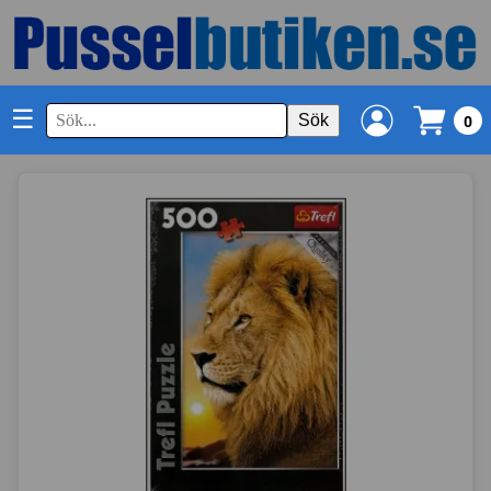
☰
Sök
0