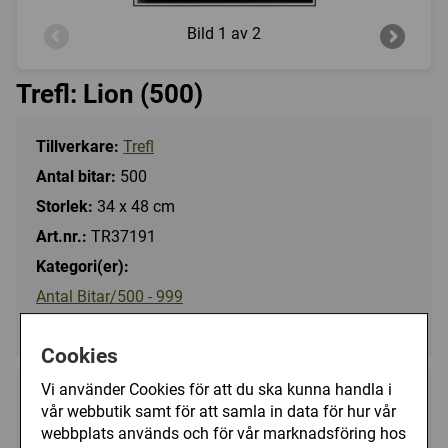
Bild
1 av 2
Trefl: Lion (500)
Tillverkare:
Trefl
Antal bitar:
500
Storlek:
34 x 48 cm
Art.nr.:
TR37191
Kategori(er):
Antal Bitar/500 - 999
Djur/Övriga
Cookies
Vi använder Cookies för att du ska kunna handla i
99 kr
Utgått
vår webbutik samt för att samla in data för hur vår
webbplats används och för vår marknadsföring hos