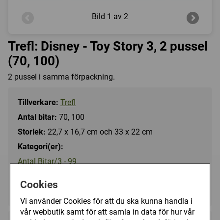
Bild
1 av 2
Trefl: Disney - Toy Story 3, 2 pussel
(70, 100)
2 pussel i samma förpackning.
Tillverkare:
Trefl
Antal bitar:
70, 100
Storlek:
22,7 x 16,7 cm och 33 x 22 cm
Kategori(er):
Antal Bitar/3 - 99
Antal Bitar/100 - 199
Cookies
Tecknat/Disney
Vi använder Cookies för att du ska kunna handla i
vår webbutik samt för att samla in data för hur vår