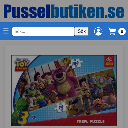
☰
Sök
0