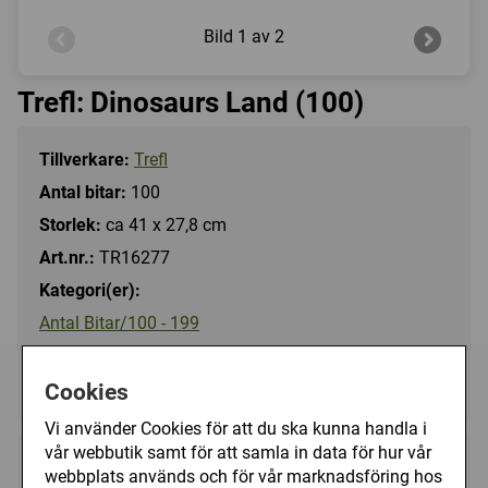
Bild
1 av 2
Trefl: Dinosaurs Land (100)
Tillverkare:
Trefl
Antal bitar:
100
Storlek:
ca 41 x 27,8 cm
Art.nr.:
TR16277
Kategori(er):
Antal Bitar/100 - 199
Djur/Övriga
Tecknat/Övrigt
Cookies
Vi använder Cookies för att du ska kunna handla i
vår webbutik samt för att samla in data för hur vår
79 kr
Köp
webbplats används och för vår marknadsföring hos