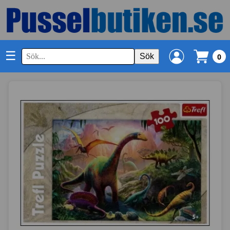
☰
Sök
0