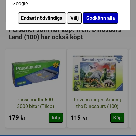
Google.
I lager, leveranstid 1-3 vardagar
Endast nödvändiga
Välj
Godkänn alla
Personer som har köpt Trefl: Dinosaurs
Land (100) har också köpt
Pusselmatta 500 -
Ravensburger: Among
3000 bitar (Tilda)
the Dinosaurs (100)
179 kr
119 kr
1
Köp
Köp