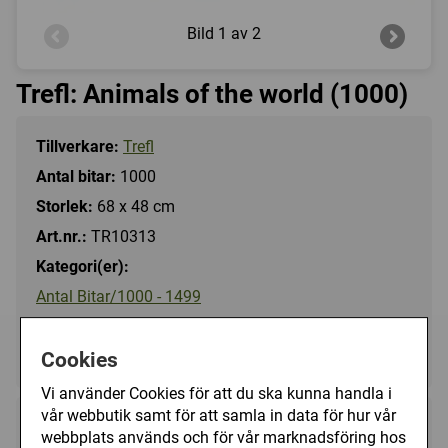
Bild
1 av 2
Trefl: Animals of the world (1000)
Tillverkare:
Trefl
Antal bitar:
1000
Storlek:
68 x 48 cm
Art.nr.:
TR10313
Kategori(er):
Antal Bitar/1000 - 1499
Djur/Övriga
Landskap/Övriga
Cookies
Vi använder Cookies för att du ska kunna handla i
vår webbutik samt för att samla in data för hur vår
149 kr
Utgått
webbplats används och för vår marknadsföring hos