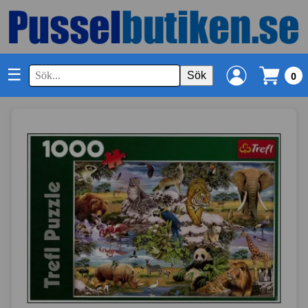
☰
Sök
0