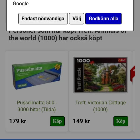
Google.
Ej tillgänglig
Endast nödvändiga
Välj
Godkänn alla
Personer som har köpt Trefl: Animals of
the world (1000) har också köpt
Pusselmatta 500 -
Trefl: Victorian Cottage
3000 bitar (Tilda)
(1000)
179 kr
149 kr
1
Köp
Köp