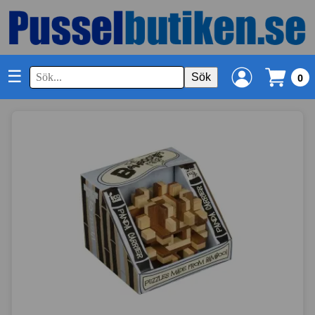
☰
Sök
0