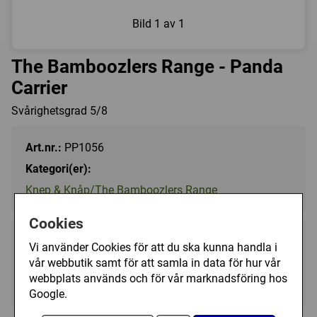
Bild
1 av 1
The Bamboozlers Range - Panda
Carrier
Svårighetsgrad 5/8
Art.nr.:
PP1056
Kategori(er):
Knep & Knåp/The Bamboozlers Range
Cookies
99 kr
Utgått
Vi använder Cookies för att du ska kunna handla i
vår webbutik samt för att samla in data för hur vår
webbplats används och för vår marknadsföring hos
Ej tillgänglig
Google.