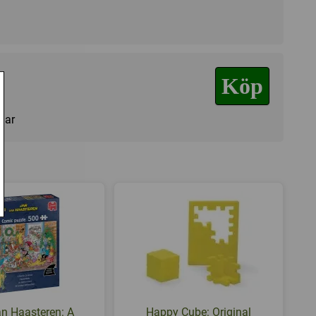
en i ena änden, antingen topp eller botten.
Köp
nom att trycka, dra eller föra den genom labyrinten.
ra sidan har du klarat av ägget!
agar
sgraderna 3 - 15 och det krävs mellan 8 – 20 rörelser för
gn har olika labyrinter.
n Haasteren: A
Happy Cube: Original