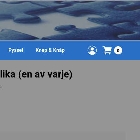
Pyssel
Knep & Knåp
0
lika (en av varje)
: