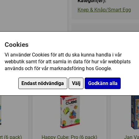
Kategori(er):
Space Capsule (Level 13)
Knep & Knåp/Smart Egg
Spider (Level 14)
Kluriga labyrinter i äggformat!
1. Börja med att stoppa in stav
159 kr
(343 kr)
2. Hitta din väg genom ägget ge
Cookies
3. När du kommer ut på den and
I lager, leveranstid 1-3 vard
Vi använder Cookies för att du ska kunna handla i vår
Smart eggs finns med svårighet
webbutik samt för att samla in data för hur vår webbplats
att lösa labyrinterna. Varje desi
a (en av varje) har också köpt
används och för vår marknadsföring hos Google.
Endast nödvändiga
Välj
Godkänn alla
t (6 pack)
Happy Cube: Pro (6 pack)
Jan Va