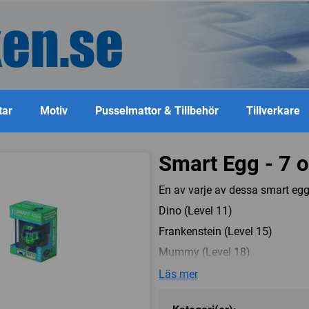
tar
Motiv
Pusselmattor & Tillbehör
Tillverkare
Smart Egg - 7 o
En av varje av dessa smart egg
Dino (Level 11)
Frankenstein (Level 15)
Mummy (Level 18)
Robo (Level 12)
Läs mer
Scorpion (Level 10)