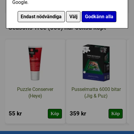
Google.
Tillfälligt slut
Endast nödvändiga
Välj
Godkänn alla
Personer som har köpt Schmidt: The
Seasons Tree (500) har också köpt
Puzzle Conserver
Pusselmatta 6000 bitar
(Heye)
(Jig & Puz)
55 kr
359 kr
9
Köp
Köp