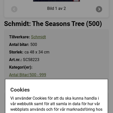
Bild
1 av 2
Schmidt: The Seasons Tree (500)
Tillverkare:
Schmidt
Antal bitar:
500
Storlek:
ca 48 x 34 cm
Art.nr.:
SC58223
Kategori(er):
Antal Bitar/500 - 999
Landskap/Trädgård
Cookies
Vi använder Cookies för att du ska kunna handla i
119 kr
Bevaka
vår webbutik samt för att samla in data för hur vår
webbplats används och för vår marknadsföring hos