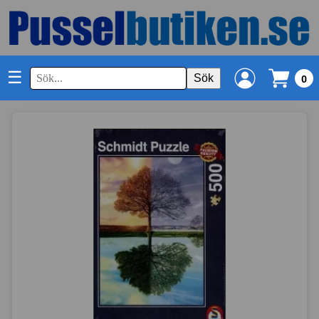
☰
Sök
0