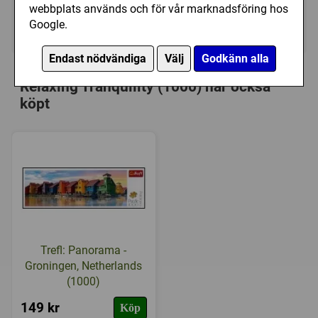
webbplats används och för vår marknadsföring hos
Google.
Ej tillgänglig
Endast nödvändiga
Välj
Godkänn alla
Personer som har köpt Schmidt:
Relaxing Tranquility (1000) har också
köpt
Trefl: Panorama -
Groningen, Netherlands
(1000)
149 kr
Köp