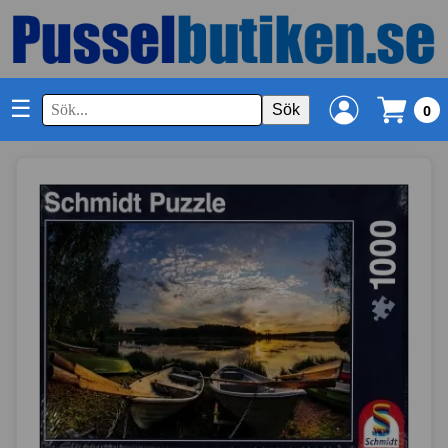
☰
Sök
0