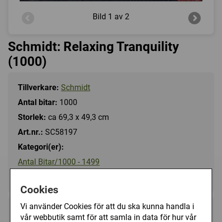
Bild
1 av 2
Schmidt: Relaxing Tranquility
(1000)
Tillverkare:
Schmidt
Antal bitar:
1000
Storlek:
ca 69,3 x 49,3 cm
Art.nr.:
SC58197
Kategori(er):
Antal Bitar/1000 - 1499
Landskap/Sjö, Hav, Strand
Cookies
Vi använder Cookies för att du ska kunna handla i
169 kr
Utgått
vår webbutik samt för att samla in data för hur vår