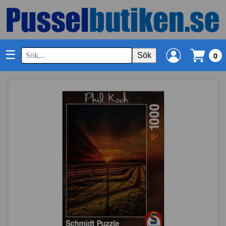
☰
Sök
0