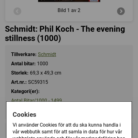
Bild
1 av 2
Schmidt: Phil Koch - The evening
stillness (1000)
Tillverkare:
Schmidt
Antal bitar:
1000
Storlek:
69,3 x 49,3 cm
Art.nr.:
SC59315
Kategori(er):
Antal Bitar/1000 - 1499
Landskap/Övriga
Cookies
Vi använder Cookies för att du ska kunna handla i
vår webbutik samt för att samla in data för hur vår
169 kr
Utgått