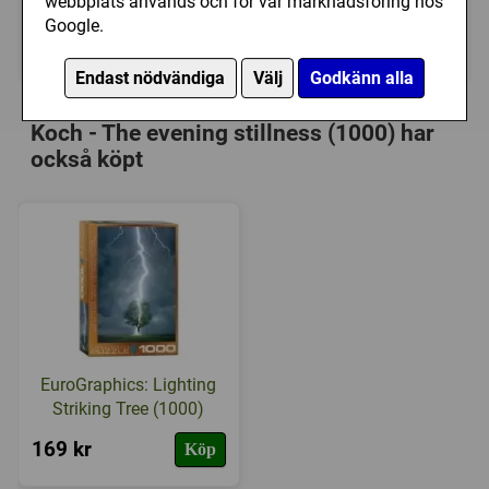
webbplats används och för vår marknadsföring hos
Google.
Ej tillgänglig
Endast nödvändiga
Välj
Godkänn alla
Personer som har köpt Schmidt: Phil
Koch - The evening stillness (1000) har
också köpt
EuroGraphics: Lighting
Striking Tree (1000)
169 kr
Köp