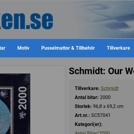
tar
Motiv
Pusselmattor & Tillbehör
Tillverkare
Schmidt: Our W
Tillverkare:
Schmidt
Antal bitar:
2000
Storlek:
96,8 x 69,2 cm
Art.nr.:
SC57041
Kategori(er):
Antal Bitar/2000