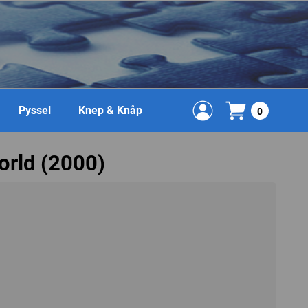
Pyssel
Knep & Knåp
0
orld (2000)