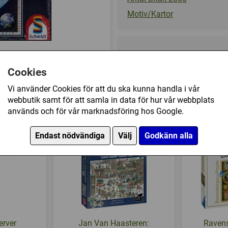
Motiv/Kartor
269 kr
Cookies
I lager, leveranstid 1-3 vard
Vi använder Cookies för att du ska kunna handla i vår
webbutik samt för att samla in data för hur vår webbplats
ld (2000) har också köpt
används och för vår marknadsföring hos Google.
Endast nödvändiga
Välj
Godkänn alla
erver
Jan Van Haasteren:
Ravens