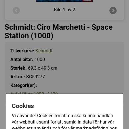
Bild
1 av 2
Schmidt: Ciro Marchetti - Space
Station (1000)
Tillverkare:
Schmidt
Antal bitar:
1000
Storlek:
69,3 x 49,3 cm
Art.nr.:
SC59277
Kategori(er):
Antal Bitar/1000 - 1499
Cookies
169 kr
Vi använder Cookies för att du ska kunna handla i
Utgått
vår webbutik samt för att samla in data för hur vår
webbplats används och för vår marknadsföring hos