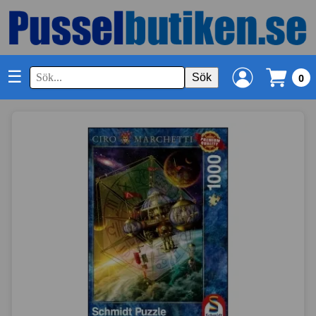
☰
Sök
0