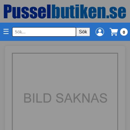
☰
Sök
0