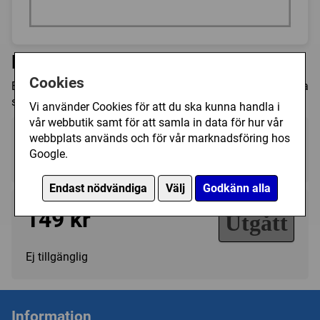
Rubik's Mirror Blocks
Cookies
En variant av Rubiks kub. I denna är de olika bitarna olika
stora.
Vi använder Cookies för att du ska kunna handla i
vår webbutik samt för att samla in data för hur vår
webbplats används och för vår marknadsföring hos
Kategori(er):
Google.
Knep & Knåp/Övrigt
Endast nödvändiga
Välj
Godkänn alla
149 kr
Utgått
Ej tillgänglig
Information