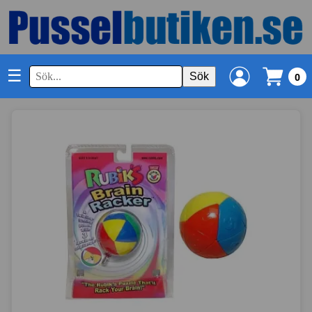
☰
Sök
0