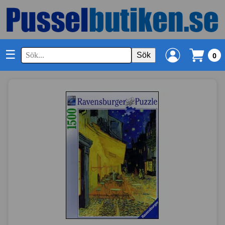
☰
Sök
0