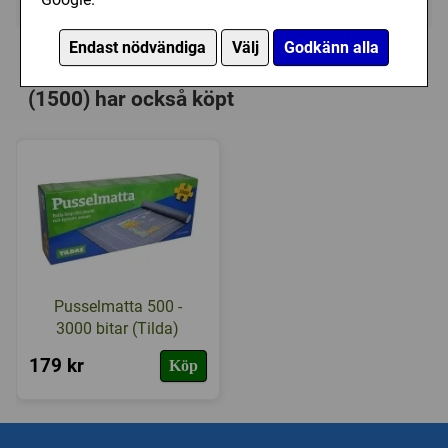
Endast nödvändiga
Välj
Godkänn alla
Personer som har köpt Ravensburger:
Vincent van Gogh - Café Terrace at Night
(1500) har också köpt
Pusselmatta 500 -
3000 bitar (Tilda)
179 kr
Köp