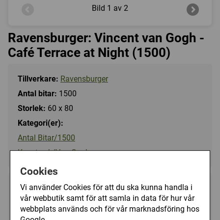
Bild
1 av 2
Ravensburger: Vincent van Gogh -
Café Terrace at Night (1500)
Tillverkare:
Ravensburger
Antal bitar:
1500
Storlek:
60 x 80
Kategori(er):
Antal Bitar/1500
Konstverk/Van Gogh
Cookies
Vi använder Cookies för att du ska kunna handla i
175 kr
Utgått
vår webbutik samt för att samla in data för hur vår
webbplats används och för vår marknadsföring hos
Ej tillgänglig
Google.